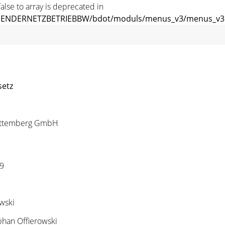
alse to array is deprecated in
ENDERNETZBETRIEBBW/bdot/moduls/menus_v3/menus_v3.f
setz
rttemberg GmbH
9
wski
han Offierowski