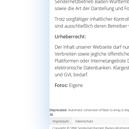
Sendernetzbetrieb Baden-Württembe
sowie die Art der Darstellung und 
Trotz sorgfältiger inhaltlicher Kontr
sind ausschließlich deren Betreiber 
Urheberrecht:
Der Inhalt unserer Webseite darf nu
Verbreiten sowie jegliche öffentlic
Plattformen oder Internetangebote Dri
elektronische Datenbanken. Klargest
und GVL bedarf.
Fotos:
Eigene
Deprecated
: Automatic conversion of false to array is d
36
Impressum
Datenschutz
Copyright © SBW Sendernetzbetrieb Baden-Württe