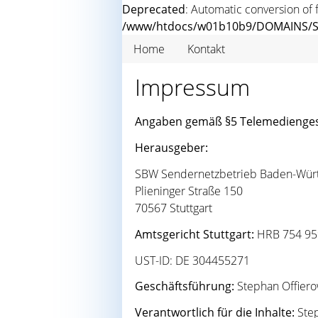
Deprecated
: Automatic conversion of f
/www/htdocs/w01b10b9/DOMAINS/S
Home
Kontakt
Impressum
Angaben gemäß §5 Telemedienge
Herausgeber:
SBW Sendernetzbetrieb Baden-Wü
Plieninger Straße 150
70567 Stuttgart
Amtsgericht Stuttgart:
HRB 754 95
UST-ID: DE 304455271
Geschäftsführung:
Stephan Offiero
Verantwortlich für die Inhalte:
Step