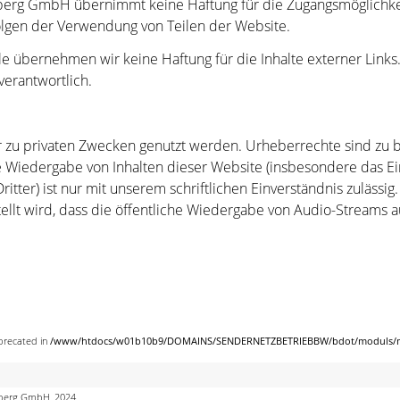
rg GmbH übernimmt keine Haftung für die Zugangsmöglichkeit
Folgen der Verwendung von Teilen der Website.
olle übernehmen wir keine Haftung für die Inhalte externer Links.
verantwortlich.
r zu privaten Zwecken genutzt werden. Urheberrechte sind zu be
he Wiedergabe von Inhalten dieser Website (insbesondere das E
tter) ist nur mit unserem schriftlichen Einverständnis zulässig.
ellt wird, dass die öffentliche Wiedergabe von Audio-Streams
eprecated in
/www/htdocs/w01b10b9/DOMAINS/SENDERNETZBETRIEBBW/bdot/moduls/me
mberg GmbH, 2024