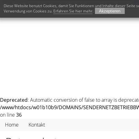
Diese Website benutzt Cookies, damit Sie Funktionen und Inhalte dieser Seite
Verwendung von Cookies zu.
Erfahren Sie hier mehr
.
Deprecated
: Automatic conversion of false to array is deprecat
/www/htdocs/w01b10b9/DOMAINS/SENDERNETZBETRIEBBW/b
on line
36
Home
Kontakt